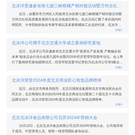
北冰洋受邀参加第七届三峡柑橘产销对接活动暨万州古红桔高质量发展研讨会
近日，由重庆市万州区人民政府主办的第七届三峡柑橘产销对接活动暨
万州古红桔高质量发展研讨会在当地成功举办。此次活动汇聚了来自国内科
研院所、大专院校的知名专家学者以及多家柑橘加工企业的代表，北冰洋公
司作为受邀企业之一参加此次会议。
详情>
北冰洋公司携手北京交通大学成立案例研究基地
近日，北冰洋公司应邀参加北京交通大学“新质生产促发展·产教融合创
未来”校友总会行业分会第九届年会暨2025年经济管理学院新年论坛。会上举
行了案例研究基地授牌仪式，经管学院党委书记李彤为北冰洋公司等9家企业
授牌，开启校企合作新篇章。
详情>
北冰洋荣登2024年度北京商业匠心智造品牌榜单
近日，由北京市商务局指导，北京日报报业集团和北京市商业联合会共
同主办，北京商报社承办的2024年度北京商业论坛暨第二十届北京十大商业
品牌活动中，北冰洋荣登2024年度北京商业匠心智造品牌榜单。
详情>
北京北冰洋食品有限公司召开2024年营销大会
10月22日，北京北冰洋食品有限公司召开2024年营销大会。公司领导班
子成员、中层管理人员、销售一线管理团队参加会议。