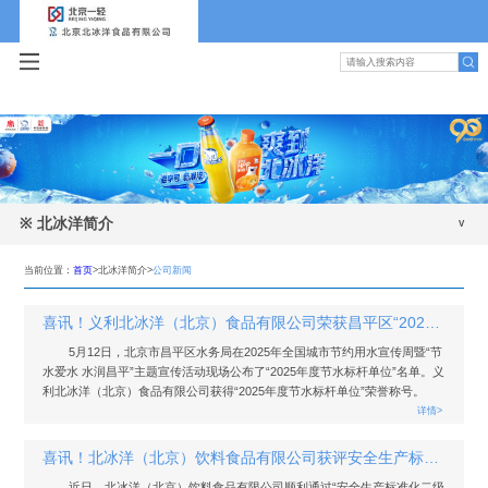
※
北冰洋简介
公司新闻
当前位置：
首页
>北冰洋简介>
公司新闻
公司简介
喜讯！义利北冰洋（北京）食品有限公司荣获昌平区“2025年度节水标杆单位”称号
发展历程
5月12日，北京市昌平区水务局在2025年全国城市节约用水宣传周暨“节
水爱水 水润昌平”主题宣传活动现场公布了“2025年度节水标杆单位”名单。义
领导班子
利北冰洋（北京）食品有限公司获得“2025年度节水标杆单位”荣誉称号。
详情>
组织机构
喜讯！北冰洋（北京）饮料食品有限公司获评安全生产标准化二级企业认证
近日，北冰洋（北京）饮料食品有限公司顺利通过“安全生产标准化二级