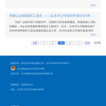
详情>
等级认定赋能职工成长 ——北冰洋公司组织开展2024年职业等级认定工作
为进一步提升职工技能水平，完善职工职业发展通道，加速技能人才队
伍建设，为企业高质量发展持续注入新动力，近日，北冰洋公司圆满完成了
2024年饮料制作工职业技能等级认定工作，共计61名职工申报并参加考评。
详情>
3/4页
首页
<
2
3
4
>
末页
版权所有 北京北冰洋食品有限公司
京ICP备2022032599号-2
京公网安备11011502037585
技术支持：北京首钢自动化信息技术有限公司
客服电话：4006509112
地址：北京市大兴区北兴路东段6号