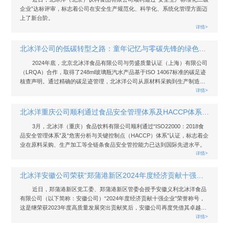
企业”达标评审，标志着公司在安全生产规范化、科学化、系统化管理方面迈
上了新台阶。
详情>
北冰洋公司的低碳转型之路：童年记忆与零碳先锋的绿色邂逅
2024年底，北京北冰洋食品有限公司与劳盛质量认证（上海）有限公司
（LRQA）合作，取得了248ml玻璃瓶汽水产品基于ISO 14067标准的碳足迹
核查声明。通过精确的碳足迹管理，北冰洋公司从原材料采购到生产制造，
再到运输分销，每一个环节都有效减少碳排放，持续引领行业创新。
详情>
北冰洋重庆公司顺利通过食品安全管理体系及HACCP体系认证
3月，北冰洋（重庆）食品饮料有限公司顺利通过“ISO22000：2018食
品安全管理体系”及“危害分析与关键控制点（HACCP）体系”认证，标志着企
业在原料采购、生产加工等全链条食品安全管控能力已达到国际先进水平。
详情>
北冰洋安徽公司荣获“郑蒲港新区2024年度经济贡献十强企业”称号
近日，郑蒲港新区党工委、郑蒲港新区管委会授予安徽义利北冰洋食品
有限公司（以下简称：安徽公司）“2024年度经济贡献十强企业”荣誉称号，
这是继荣获2023年度高质量发展突出贡献奖后，安徽公司再度凭借其卓越的
经济贡献和出色的市场表现，获得新区政府的高度认可。
详情>