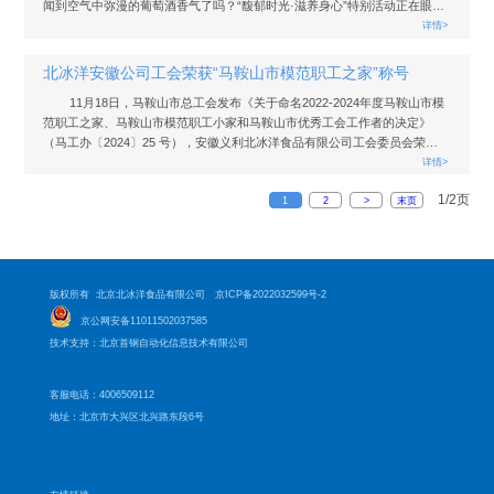
闻到空气中弥漫的葡萄酒香气了吗？“馥郁时光·滋养身心”特别活动正在眼前
缓缓铺展。
详情>
北冰洋安徽公司工会荣获“马鞍山市模范职工之家”称号
11月18日，马鞍山市总工会发布《关于命名2022-2024年度马鞍山市模
范职工之家、马鞍山市模范职工小家和马鞍山市优秀工会工作者的决定》
（马工办〔2024〕25 号），安徽义利北冰洋食品有限公司工会委员会荣
获“马鞍山市模范职工之家”称号。此项荣誉不仅是对安徽公司基层工会工作
详情>
的褒奖和认可，更是对公司工会持续提升服务质量、构建和谐劳动关系的高
1/2页
度肯定。
1
2
>
末页
版权所有 北京北冰洋食品有限公司
京ICP备2022032599号-2
京公网安备11011502037585
技术支持：北京首钢自动化信息技术有限公司
客服电话：4006509112
地址：北京市大兴区北兴路东段6号