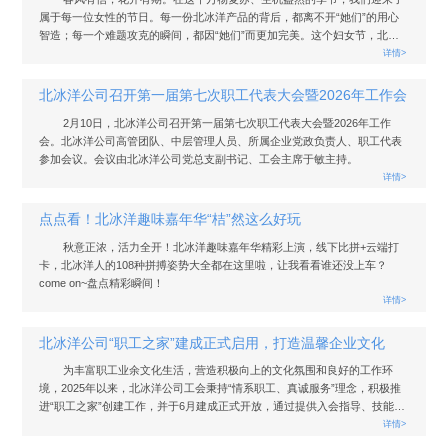
属于每一位女性的节日。每一份北冰洋产品的背后，都离不开“她们”的用心
智造；每一个难题攻克的瞬间，都因“她们”而更加完美。这个妇女节，北冰
洋公司工会以“守正创新”为魂，以“同创共享”为桥，为女职工们精心策划了一
详情>
场特别活动，致敬每一位在平凡岗位上闪闪发光的“她”。
北冰洋公司召开第一届第七次职工代表大会暨2026年工作会
2月10日，北冰洋公司召开第一届第七次职工代表大会暨2026年工作
会。北冰洋公司高管团队、中层管理人员、所属企业党政负责人、职工代表
参加会议。会议由北冰洋公司党总支副书记、工会主席于敏主持。
详情>
点点看！北冰洋趣味嘉年华“桔”然这么好玩
秋意正浓，活力全开！北冰洋趣味嘉年华精彩上演，线下比拼+云端打
卡，北冰洋人的108种拼搏姿势大全都在这里啦，让我看看谁还没上车？
come on~盘点精彩瞬间！
详情>
北冰洋公司“职工之家”建成正式启用，打造温馨企业文化
为丰富职工业余文化生活，营造积极向上的文化氛围和良好的工作环
境，2025年以来，北冰洋公司工会秉持“情系职工、真诚服务”理念，积极推
进“职工之家”创建工作，并于6月建成正式开放，通过提供入会指导、技能培
训、文体活动等全方位服务，让每位职工都能真切体会到“家”的归属感和温
详情>
暖。