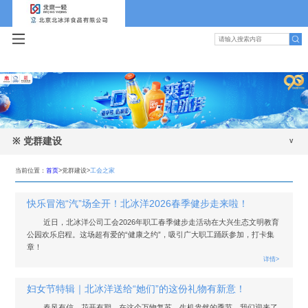
※
党群建设
党建动态
当前位置：
首页
>党群建设>
工会之家
工会之家
快乐冒泡“汽”场全开！北冰洋2026春季健步走来啦！
团青园地
近日，北冰洋公司工会2026年职工春季健步走活动在大兴生态文明教育
公园欢乐启程。这场超有爱的“健康之约”，吸引广大职工踊跃参加，打卡集
章！
详情>
妇女节特辑｜北冰洋送给“她们”的这份礼物有新意！
春风有信，花开有期。在这个万物复苏、生机盎然的季节，我们迎来了