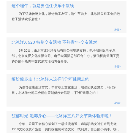
这个端午，就是要包住快乐不散线！
为了弘扬传统文化，增进员工友谊，端午节前夕，北冰洋公司工会的包
粽子活动欢乐启程！
详情>
北冰洋X 520 特别交友活动 不熟青年·交友派对
5月20日，由北京北冰洋食品有限公司赞助支持，电子城国际电子总
部，北京炙爱文化有限公司、电子城国际总部联合主办，酒仙桥街道团工委
协办的不熟青年交友派对活动青春开幕。
详情>
缤纷健步走！北冰洋人这样“打卡”健康之约
为倡导健康生活方式，丰富职工文化生活，增强团队凝聚力，4月29
日，北冰洋公司工会精心策划健步走活动，“打卡”健康之约！
详情>
馥郁时光·滋养身心——北冰洋三八妇女节新体验来啦！
今年，公司工会精心策划了一场浪漫邂逅，邀请职场女神们来到龙徽
1910文化创意产业园，共同探秘葡萄酒文化，找到属于自己的小确幸。嗨，