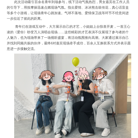
此次活动吸引百余名青年到场参与，线下活动气氛热烈，男女嘉宾在工作人员
的引导下，用按摩操迅速点燃现场气氛。指尖爱情、冰冰熊击鼓传花，真心话盲盒
等多个小游戏，让现场青年心跳加速。气球不落地、爱情保卫战等环节不经意间进
一步拉近了彼此的距离。
青年们在游戏互动中，大方展示自己的才艺，小姐姐上台惊喜开麦，一首王心
凌的《爱你》秒变万人演唱会现场……这些精彩的才艺表演不仅展现了参与者的个
人魅力，也为现场带来了一场视听盛宴，将活动氛围推向高潮。大家通过展示自己
并找到同频共振的伙伴，最终6对嘉宾现场牵手成功，百余人互换联系方式并表示愿
意进一步接触交流。