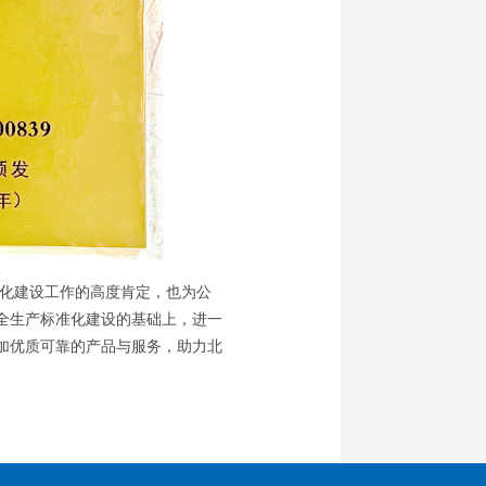
化建设工作的高度肯定，也为公
全生产标准化建设的基础上，进一
加优质可靠的产品与服务，助力北