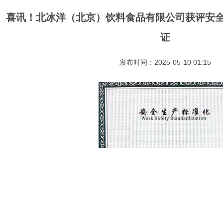
喜讯！北冰洋（北京）饮料食品有限公司获评安
证
发布时间：2025-05-10 01:15