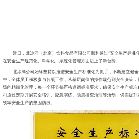
近日，北冰洋（北京）饮料食品有限公司顺利通过“安全生产标准
在安全生产规范化、科学化、系统化管理方面迈上了新台阶。
北冰洋公司始终坚持以推进安全生产标准化为抓手，不断建立健全
中，全体员工积极参与各项工作，从基层岗位的操作规范到安全决策，
场的精细化管理，每一个环节都严格遵循标准要求，确保安全生产标准
司通过定期开展安全培训、应急演练、隐患排查治理等活动，切实提升
筑牢安全生产的坚固防线。