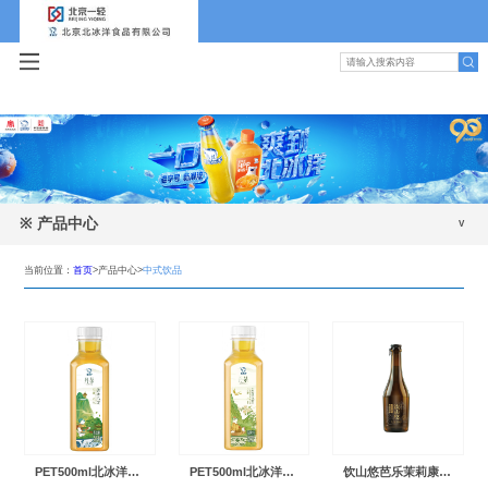
※
产品中心
碳酸饮料
当前位置：
首页
>产品中心>
中式饮品
包装水
植物蛋白
果汁
中式饮品
冰品乳品
PET500ml北冰洋丹茶清香乌龙茶
PET500ml北冰洋丹茶茉莉花茶
饮山悠芭乐茉莉康普茶