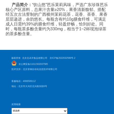
产品简介：
“饮山悠”芭乐茉莉风味，严选广东珍珠芭乐
核心产区原料，总果汁含量≥20%，果香清新馥郁。搭配
经五次古法窨制的广西横州茉莉花茶，花香、茶香、果香
层层递进，余韵悠长。每瓶含有约10g膳食纤维，可满足
成人日需约39%的膳食纤维，轻盈舒畅，恰到好处。同
时，每瓶茶多酚含量约为330mg，相当于1~2杯现泡绿茶
的茶多酚含量。
版权所有 北京北冰洋食品有限公司
京ICP备2022032599号-2
京公网安备11011502037585
技术支持：北京首钢自动化信息技术有限公司
客服电话：4006509112
地址：北京市大兴区北兴路东段6号
友情链接