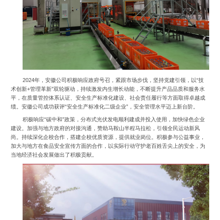
2024年，安徽公司积极响应政府号召，紧跟市场步伐，坚持党建引领，以“技
术创新+管理革新”双轮驱动，持续激发内生增长动能，不断提升产品品质和服务水
平，在质量管控体系认证、安全生产标准化建设、社会责任履行等方面取得卓越成
绩。安徽公司成功获评“安全生产标准化二级企业”，安全管理水平迈上新台阶。
积极响应“碳中和”政策，分布式光伏发电顺利建成并投入使用，加快绿色企业
建设。加强与地方政府的对接沟通，赞助马鞍山半程马拉松，引领全民运动新风
尚。持续深化企校合作，搭建企校优质资源，提供就业岗位。积极参与公益事业，
加大与地方在食品安全宣传方面的合作，以实际行动守护老百姓舌尖上的安全，为
当地经济社会发展做出了积极贡献。