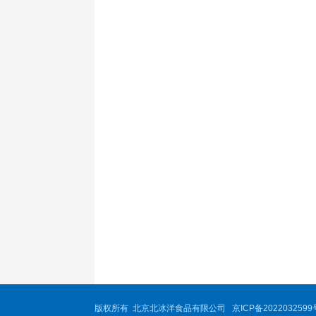
版权所有 北京北冰洋食品有限公司
京ICP备2022032599