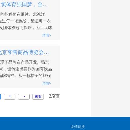
北冰洋携手北京体育健儿共筑体育强国梦，全运会闭幕见证荣耀绽放
国的征程仍在继续。北冰洋
儿走过每一场激战，见证每一次
女团体双冠而欢呼，为乒乓球
运动员的付出而感动。北冰洋
详情>
伴，与中国体育同行，为全面建
量。
北冰洋品牌重磅亮相2025北京零售商品博览会，邀您见证老字号品牌的创新魅力
展现了品牌在产品开发、场景
果，也传递出其作为国有饮品
的品牌精神。从一颗桔子的旅程
年的坚守诠释了对自然的敬
详情>
任
3/9页
4
>
末页
友情链接