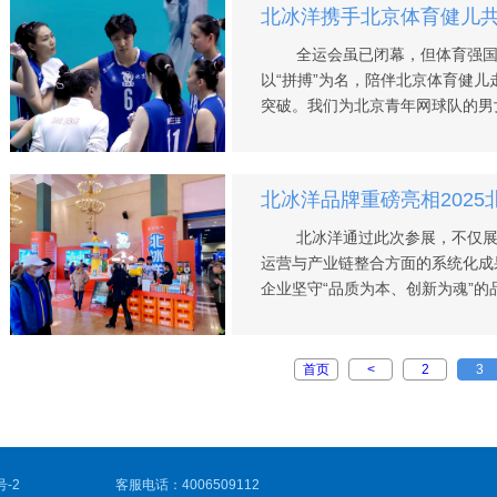
全运会虽已闭幕，但体育强
以“拼搏”为名，陪伴北京体育健
突破。我们为北京青年网球队的男
小将们的崛起而自豪，也为每一名
愿继续以“桔”气为引，以匠心为
设体育强国注入源源不断的国货能
北冰洋通过此次参展，不仅
运营与产业链整合方面的系统化成
企业坚守“品质为本、创新为魂”
到一瓶汽水的诞生，北冰洋用近百
畏、对工艺的专注、对消费者的责
首页
<
2
3
号-2
客服电话：4006509112