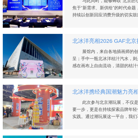
与此同时，能够蝉联“北京匠
焦于“新需求、新供给”的时代命
持续以创新回应消费升级的切实鼓
不断丰富的产品矩阵，从传统制造
致力于将“匠心”融入每一道工序，
老字号焕发符合当代生活的新活力
展馆内，来自各地插画师的
呈；手中一瓶北冰洋桔汁汽水，则
感在画布上自由流动，清甜的桔汁
与日常在此交融，唤起观者多层次
瓶承载了几代人记忆的汽水，为观
沁爽，让艺术的感知更生动，让驻
此次参与北京潮玩展，不仅是
要一步，更是在持续探索品牌年轻
实践。通过潮玩展这一平台，我们
创新活力，也进一步推动传统品牌
国本土品牌的跨界发展树立新标杆