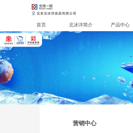
首页
北冰洋简介
产品中心
营销中心