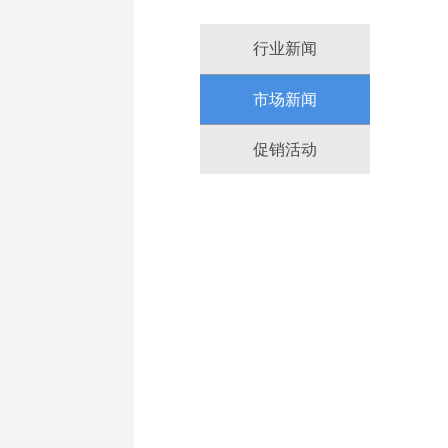
行业新闻
市场新闻
促销活动