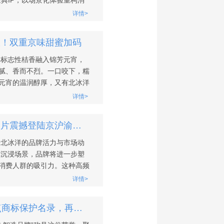
典IP，以场景化体验重构消
展的新路径。品牌也将与各方
详情>
更多高品质的产品与服务，续
，在国货振兴浪潮中绽放更耀眼
宣！双重京味甜蜜加码
洋标志性桔香融入锦芳元宵，
腻、香而不烈。一口咬下，糯
元宵的温润醇厚，又有北冰洋
焕发新生。
详情>
北冰洋冠名列车+裸眼3D大片震撼登陆京沪渝高铁枢纽，陪你“爽”过中国年！
升北冰洋的品牌活力与市场动
车沉浸场景，品牌将进一步塑
消费人群的吸引力。这种高频
曝光向消费行为转化，为线下
详情>
。
北冰洋双喜临门：入选重点商标保护名录，再获“匠心智造品牌”殊荣