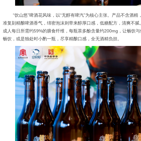
“饮山悠”啤酒花风味，以“无醇有啤汽”为核心主张。产品不含酒精
准复刻精酿啤酒香气，绵密泡沫则带来醇厚口感，低糖配方，清爽不腻。
成人每日所需约59%的膳食纤维，每瓶茶多酚含量约200mg，让畅饮
畅饮，或是独处时小酌一瓶，尽享精酿口感，全无酒精负担。