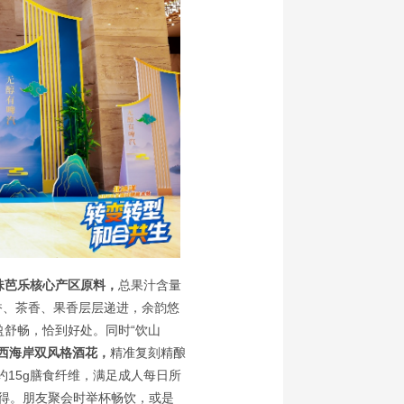
珠芭乐核心产区原料，
总果汁含量
香、茶香、果香层层递进，余韵悠
盈舒畅，恰到好处。同时“饮山
西海岸双风格酒花，
精准复刻精酿
15g膳食纤维，满足成人每日所
兼得。朋友聚会时举杯畅饮，或是