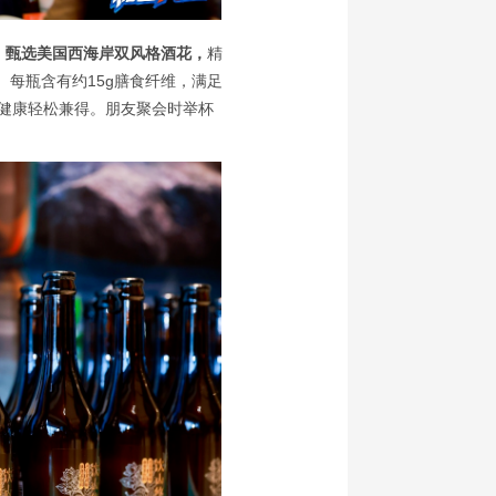
，
甄选美国西海岸双风格酒花，
精
每瓶含有约15g膳食纤维，满足
与健康轻松兼得。朋友聚会时举杯