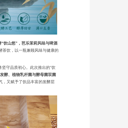
牌“饮山悠”，芭乐茉莉风味与啤酒
酵茶饮，以一瓶兼顾风味与健康的
终坚守品质初心。此次推出的“饮
发酵、植物乳杆菌与酵母菌双菌
气，又赋予了饮品丰富的发酵层
。