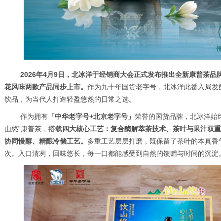
2026年4月9日，北冰洋于经销商大会正式发布推出全新康普茶品
花风味两款产品同步上市。
作为九十年国货老字号，北冰洋此番入局发
饮品，为当代人打造轻盈悠然的日常之选。
作为拥有
「中华老字号+北京老字号」
荣誉的国货品牌，北冰洋始
山悠”康普茶，搭载
四大核心工艺：
复合酶解萃茶技术、茶叶与果汁双重
协同慢酵、精酿冷储工艺。
多重工艺层层打磨，既保留了茶叶的本真香
次。入口清冽，回味悠长，每一口都能感受到自然的馈赠与时间的沉淀