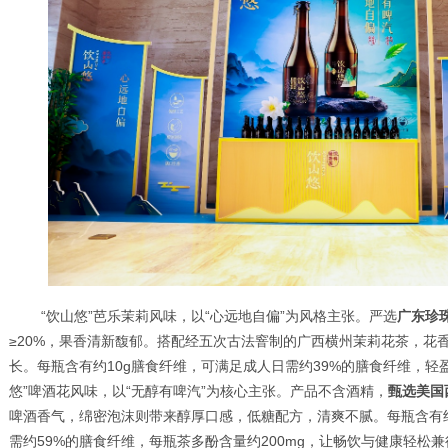
“饮山悠”芭乐茉莉风味，以“心远地自偏”为风格主张。严选
广东珍
≥20%，果香清新馥郁。搭配经五次古法窨制的广西横州茉莉花茶，花
长。每瓶含有约10g膳食纤维，可满足成人日需约39%的膳食纤维，轻
悠”啤酒花风味，以“无醇有啤汽”为核心主张。产品不含酒精，
甄选美国
啤酒香气，绵密泡沫则带来醇厚口感，低糖配方，清爽不腻。每瓶含有约
需约59%的膳食纤维，每瓶茶多酚含量约200mg，让畅饮与健康轻松