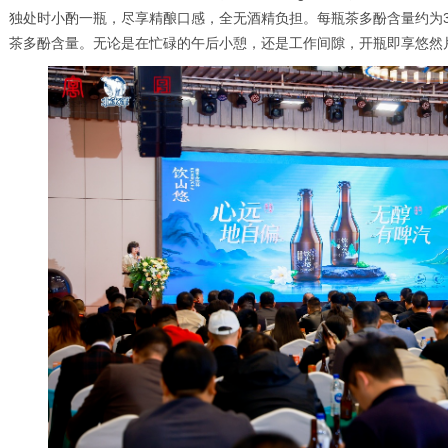
独处时小酌一瓶，尽享精酿口感，全无酒精负担。每瓶茶多酚含量约为33
茶多酚含量。无论是在忙碌的午后小憩，还是工作间隙，开瓶即享悠然