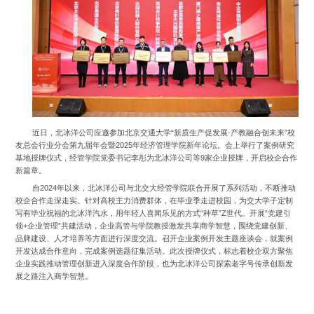
近日，北冰洋公司应邀参加北京交通大学“新质生产促发展·产教融合创未来”校
友总会行业分会第九届年会暨2025年经济管理学院新年论坛。会上举行了案例研究
基地授牌仪式，经管学院党委书记李彤为北冰洋公司等9家企业授牌，开启校企合作
新篇章。
自2024年以来，北冰洋公司与北交大经管学院联合开展了系列活动，不断推动
校企合作走深走实。针对高校主力消费群体，在毕业季走进校园，为交大学子定制
写有毕业祝福的北冰洋汽水，用年轻人喜闻乐见的方式“种草”Z世代。开展“党建引
领+企业管理”共建活动，企业高管与学院教授激发共享商学智慧，围绕党建创新、
品牌建设、人才培养等方面进行深度交流。召开企业案例开发主题座谈会，就案例
开发达成合作意向，完成案例选题征集活动。此次授牌仪式，标志着校企双方聚焦
企业实践推动管理创新进入深度合作阶段，也为北冰洋公司探索老字号传承创新发
展之路注入商学智慧。