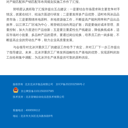
对产能匹配和产销匹配等布局规划实施工作作了汇报。
郭明星认真听取了汇报并提出五点建议：一是要结合市场需求和主要竞争对手
情况，抓紧在桔汁、桔油方面进行研发；二是要发挥多产品优势，适时布局冰品品
类市场；三是要围绕本地原料、本地资源做工作，不断提高产能利用率和产品出品
效率，以江津工厂区域为中心，将营销活动向周边扩散；四是要做好成本管理、质
量控制，加大力度进行产品创新；五是要注重柔性生产线建设，降低换线成本，适
应市场对小批量、多品种产品的需求。要通过岗位轮换，培养员工的一岗多能，不
断提高企业的劳动生产率，助力企业高质量发展。
与会领导对北冰洋重庆工厂的建设工作给予了肯定，并对工厂下一步工作提出
了指导建议。未来，北冰洋重庆工厂将发挥战略性生产基地的优势，实现原料的加
工自给和集中调配，为北冰洋生产体系提供可靠的原料供应。
版权所有 北京北冰洋食品有限公司
京ICP备2022032599号-2
京公网安备11011502037585
技术支持：北京首钢自动化信息技术有限公司
客服电话：4006509112
地址：北京市大兴区北兴路东段6号