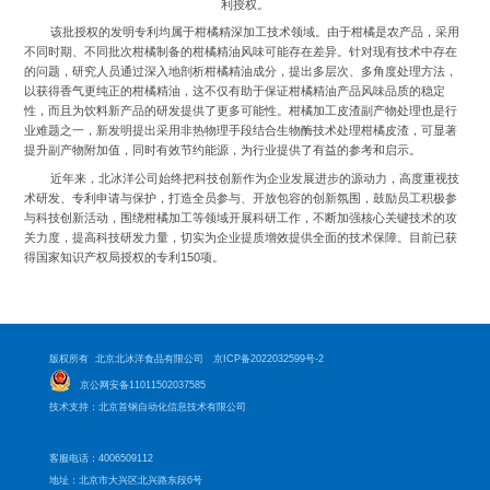
利授权。
该批授权的发明专利均属于柑橘精深加工技术领域。由于柑橘是农产品，采用
不同时期、不同批次柑橘制备的柑橘精油风味可能存在差异。针对现有技术中存在
的问题，研究人员通过深入地剖析柑橘精油成分，提出多层次、多角度处理方法，
以获得香气更纯正的柑橘精油，这不仅有助于保证柑橘精油产品风味品质的稳定
性，而且为饮料新产品的研发提供了更多可能性。柑橘加工皮渣副产物处理也是行
业难题之一，新发明提出采用非热物理手段结合生物酶技术处理柑橘皮渣，可显著
提升副产物附加值，同时有效节约能源，为行业提供了有益的参考和启示。
近年来，北冰洋公司始终把科技创新作为企业发展进步的源动力，高度重视技
术研发、专利申请与保护，打造全员参与、开放包容的创新氛围，鼓励员工积极参
与科技创新活动，围绕柑橘加工等领域开展科研工作，不断加强核心关键技术的攻
关力度，提高科技研发力量，切实为企业提质增效提供全面的技术保障。目前已获
得国家知识产权局授权的专利150项。
版权所有 北京北冰洋食品有限公司
京ICP备2022032599号-2
京公网安备11011502037585
技术支持：北京首钢自动化信息技术有限公司
客服电话：4006509112
地址：北京市大兴区北兴路东段6号