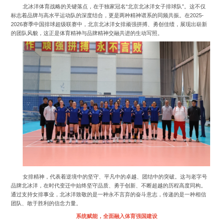
北冰洋体育战略的关键落点，在于独家冠名“北京北冰洋女子排球队”。这不仅
标志着品牌与高水平运动队的深度结合，更是两种精神谱系的同频共振。在2025-
2026赛季中国排球超级联赛中，北京北冰洋女排顽强拼搏、勇创佳绩，展现出崭新
的团队风貌，这正是体育精神与品牌精神交融共进的生动写照。
女排精神，代表着逆境中的坚守、平凡中的卓越、团结中的突破。这与老字号
品牌北冰洋，在时代变迁中始终坚守品质、勇于创新、不断超越的历程高度同构。
通过支持女排事业，北冰洋致敬的是一种永不言弃的奋斗意志，传递的是一种相信
团队、敢于胜利的信念力量。
系统赋能，全面融入体育强国建设