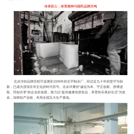
传承匠心，体育精神与国民品牌共鸣
北冰洋的品牌历程可追溯至1936年的北平制冰厂，经过近九十年的坚守与创
新，已成为浸润京华文化的时代符号。北冰洋秉持“诚信为本、守正创新、拼搏进
取、同创共享”的企业价值观，致力以“提供健康优质饮品，享受快乐美好生活”为使
命，深耕桔产业链，布局全国五大生产基地。