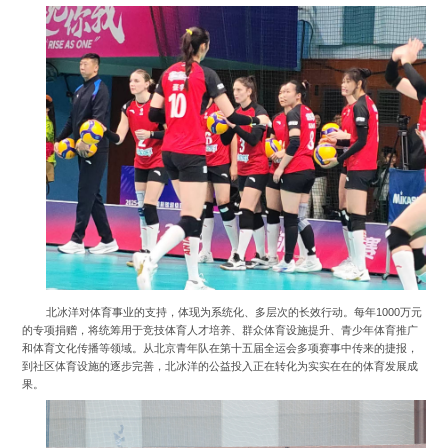
北冰洋对体育事业的支持，体现为系统化、多层次的长效行动。每年1000万元
的专项捐赠，将统筹用于竞技体育人才培养、群众体育设施提升、青少年体育推广
和体育文化传播等领域。从北京青年队在第十五届全运会多项赛事中传来的捷报，
到社区体育设施的逐步完善，北冰洋的公益投入正在转化为实实在在的体育发展成
果。