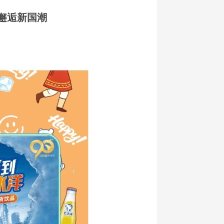
邂逅新国潮