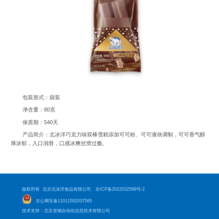
包装形式：袋装
净含量：80克
保质期：540天
产品简介：北冰洋巧克力味双棒雪糕添加可可粉、可可液块调制，可可香气醇
厚浓郁，入口润滑，口感冰爽丝滑过瘾。
版权所有 北京北冰洋食品有限公司
京ICP备2022032599号-2
京公网安备11011502037585
技术支持：北京首钢自动化信息技术有限公司