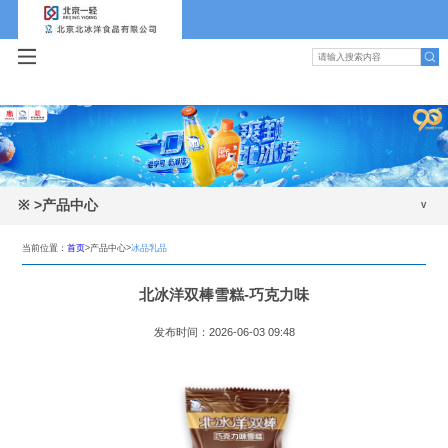
※
>产品中心
碳酸饮料
当前位置：
首页
>产品中心>
冰品乳品
包装水
北冰洋双棒雪糕-巧克力味
植物蛋白
发布时间：2026-06-03 09:48
果汁
中式饮品
冰品乳品