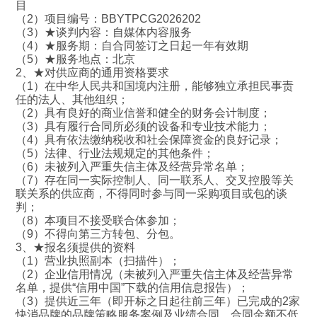
目
（2）项目编号：BBYTPCG2026202
（3）★谈判内容：自媒体内容服务
（4）★服务期：自合同签订之日起一年有效期
（5）★服务地点：北京
2、★对供应商的通用资格要求
（1）在中华人民共和国境内注册，能够独立承担民事责
任的法人、其他组织；
（2）具有良好的商业信誉和健全的财务会计制度；
（3）具有履行合同所必须的设备和专业技术能力；
（4）具有依法缴纳税收和社会保障资金的良好记录；
（5）法律、行业法规规定的其他条件；
（6）未被列入严重失信主体及经营异常名单；
（7）存在同一实际控制人、同一联系人、交叉控股等关
联关系的供应商，不得同时参与同一采购项目或包的谈
判；
（8）本项目不接受联合体参加；
（9）不得向第三方转包、分包。
3、★报名须提供的资料
（1）营业执照副本（扫描件）；
（2）企业信用情况（未被列入严重失信主体及经营异常
名单，提供“信用中国”下载的信用信息报告）；
（3）提供近三年（即开标之日起往前三年）已完成的2家
快消品牌的品牌策略服务案例及业绩合同，合同金额不低